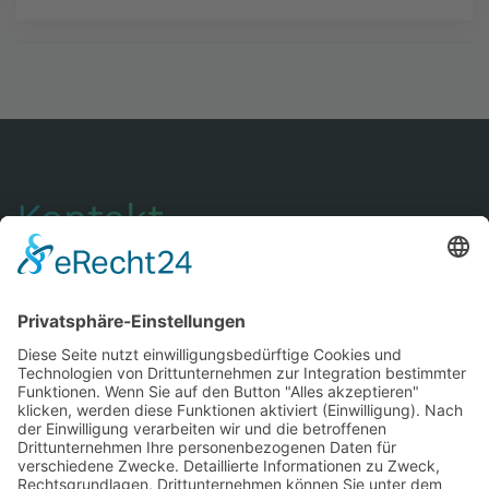
Kontakt
LSG Schwarzwald-Marathon e.V.
Sommergasse 6
78199 Bräunlingen
Telefon: +49 (0) 771 / 897-6345
Fax: +49 (0) 771 / 897-6735